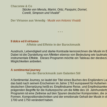
Chaconne & Co
Stücke von Merula, Marini, Ortiz, Pasquini, Dornel,
Corelli, Simpson und Vivaldi”
Der Virtuose aus Venedig
-
Musik von Antonio Vivaldi
* * *
Il dolce ed il virtuoso
Affekte und Effekte in der Barockmusik
Ausdruck, Lebendigkeit und starke Kontraste kennzeichnen die Musik im Ba
Dabei ist die Darstellung von Affekten ebenso von Bedeutung wie lautmal
instrumentale Effekte. Dieses Programm möchte ein Tableau der diesbez
Möglichkeiten anbieten.
A sentimental journey
Von der Barockmusik zum Galanten Stil
A Sentimental Journey, so lautet der Titel eines Buches des Engländers L
das bald nach seinem Erscheinen im Jahre 1763 europaweit für Aufsehen s
deutschen Übersetzung heißt es: Empfindsame Reise, und Empfindsamkeit 
prägenden Begriffe für die Kulturepoche um die Mitte des 18. Jahrhunder
Programm ist eine Zeitreise auf den Spuren deutscher Komponisten, die ze
Formen, Kompositionstechniken und der emotionale Gehalt der Musik in d
1700 und 1750 verändert haben.