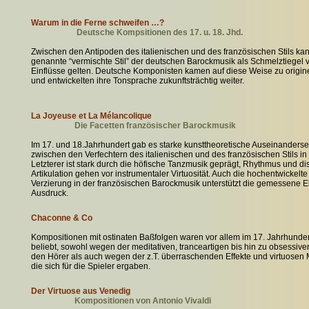
Warum in die Ferne schweifen …?
Deutsche Kompsitionen des 17. u. 18. Jhd.
Zwischen den Antipoden des italienischen und des französischen Stils ka
genannte “vermischte Stil” der deutschen Barockmusik als Schmelztiegel 
Einflüsse gelten. Deutsche Komponisten kamen auf diese Weise zu origi
und entwickelten ihre Tonsprache zukunftsträchtig weiter.
La Joyeuse et La Mélancolique
Die Facetten französischer Barockmusik
Im 17. und 18.Jahrhundert gab es starke kunsttheoretische Auseinanders
zwischen den Verfechtern des italienischen und des französischen Stils in
Letzterer ist stark durch die höfische Tanzmusik geprägt, Rhythmus und dis
Artikulation gehen vor instrumentaler Virtuosität. Auch die hochentwickelte
Verzierung in der französischen Barockmusik unterstützt die gemessene 
Ausdruck.
Chaconne & Co
Kompositionen mit ostinaten Baßfolgen waren vor allem im 17. Jahrhunder
beliebt, sowohl wegen der meditativen, tranceartigen bis hin zu obsessiv
den Hörer als auch wegen der z.T. überraschenden Effekte und virtuosen 
die sich für die Spieler ergaben.
Der Virtuose aus Venedig
Kompositionen von Antonio Vivaldi