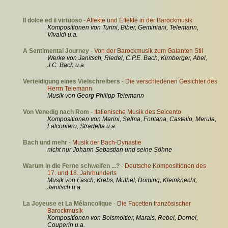
Il dolce ed il virtuoso
-
Affekte und Effekte in der Barockmusik
Kompositionen von Turini, Biber, Geminiani, Telemann,
Vivaldi u.a.
A Sentimental Journey
-
Von der Barockmusik zum Galanten Stil
Werke von Janitsch, Riedel, C.P.E. Bach, Kirnberger, Abel,
J.C. Bach u.a.
Verteidigung eines Vielschreibers
-
Die verschiedenen Gesichter des
Herrn Telemann
Musik von Georg Philipp Telemann
Von Venedig nach Rom
-
Italienische Musik des Seicento
Kompositionen von Marini, Selma, Fontana, Castello, Merula,
Falconiero, Stradella u.a.
Bach und mehr
-
Musik der Bach-Dynastie
nicht nur Johann Sebastian und seine Söhne
Warum in die Ferne schweifen ...?
-
Deutsche Kompositionen des
17. und 18. Jahrhunderts
Musik von Fasch, Krebs, Müthel, Döming, Kleinknecht,
Janitsch u.a.
La Joyeuse et La Mélancolique
-
Die Facetten französischer
Barockmusik
Kompositionen von Boismoitier, Marais, Rebel, Dornel,
Couperin u.a.