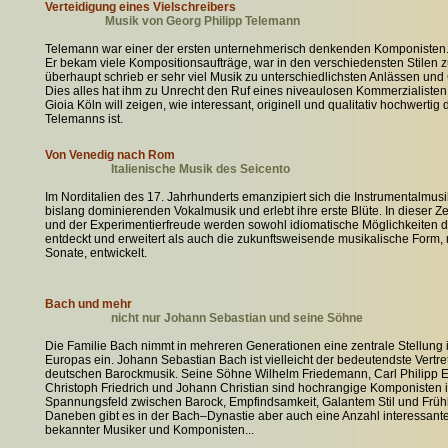
Verteidigung eines Vielschreibers
Musik von Georg Philipp Telemann
Telemann war einer der ersten unternehmerisch denkenden Komponisten
Er bekam viele Kompositionsaufträge, war in den verschiedensten Stilen
überhaupt schrieb er sehr viel Musik zu unterschiedlichsten Anlässen und
Dies alles hat ihm zu Unrecht den Ruf eines niveaulosen Kommerzialisten
Gioia Köln will zeigen, wie interessant, originell und qualitativ hochwertig 
Telemanns ist.
Von Venedig nach Rom
Italienische Musik des Seicento
Im Norditalien des 17. Jahrhunderts emanzipiert sich die Instrumentalmusi
bislang dominierenden Vokalmusik und erlebt ihre erste Blüte. In dieser Ze
und der Experimentierfreude werden sowohl idiomatische Möglichkeiten d
entdeckt und erweitert als auch die zukunftsweisende musikalische Form, 
Sonate, entwickelt.
Bach und mehr
nicht nur Johann Sebastian und seine Söhne
Die Familie Bach nimmt in mehreren Generationen eine zentrale Stellung
Europas ein. Johann Sebastian Bach ist vielleicht der bedeutendste Vertre
deutschen Barockmusik. Seine Söhne Wilhelm Friedemann, Carl Philipp
Christoph Friedrich und Johann Christian sind hochrangige Komponisten 
Spannungsfeld zwischen Barock, Empfindsamkeit, Galantem Stil und Frühk
Daneben gibt es in der Bach–Dynastie aber auch eine Anzahl interessant
bekannter Musiker und Komponisten...