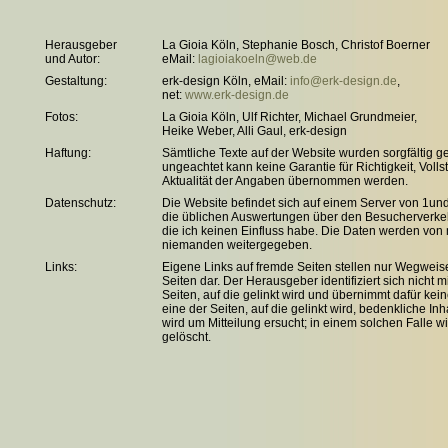
Herausgeber
La Gioia Köln, Stephanie Bosch, Christof Boerner
und Autor:
eMail:
lagioiakoeln@web.de
Gestaltung:
erk-design Köln, eMail:
info@erk-design.de
,
net:
www.erk-design.de
Fotos:
La Gioia Köln, Ulf Richter, Michael Grundmeier,
Heike Weber, Alli Gaul, erk-design
Haftung:
Sämtliche Texte auf der Website wurden sorgfältig g
ungeachtet kann keine Garantie für Richtigkeit, Volls
Aktualität der Angaben übernommen werden.
Datenschutz:
Die Website befindet sich auf einem Server von 1un
die üblichen Auswertungen über den Besucherverkehr
die ich keinen Einfluss habe. Die Daten werden von 
niemanden weitergegeben.
Links:
Eigene Links auf fremde Seiten stellen nur Wegweis
Seiten dar. Der Herausgeber identifiziert sich nicht m
Seiten, auf die gelinkt wird und übernimmt dafür kein
eine der Seiten, auf die gelinkt wird, bedenkliche In
wird um Mitteilung ersucht; in einem solchen Falle wi
gelöscht.